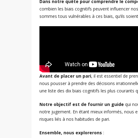
Dans notre quête pour comprendre le com
combien les biais cognitifs peuvent influencer nos d
sommes tous vulnérables à ces biais, qu’ils soient 
Avant de placer un pari
, il est essentiel de p
nous pousser à prendre des décisions irrationnell
une liste des dix biais cognitifs les plus courants
Notre objectif est de fournir un guide
qui nou
notre jugement. En étant mieux informés, nous es
risques liés à nos habitudes de pari.
Ensemble, nous explorerons
: