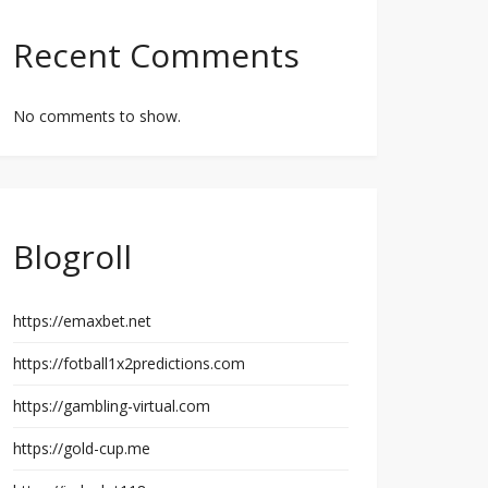
Recent Comments
No comments to show.
Blogroll
https://emaxbet.net
https://fotball1x2predictions.com
https://gambling-virtual.com
https://gold-cup.me