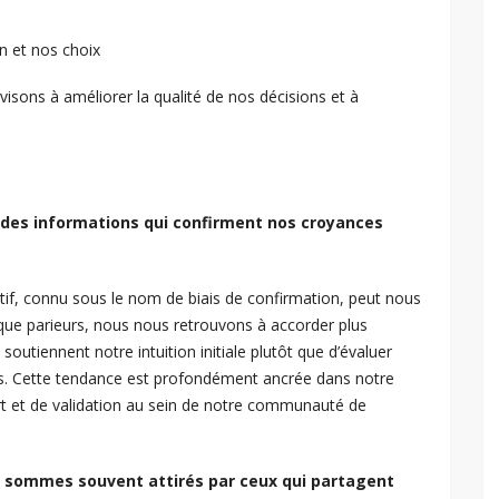
n et nos choix
isons à améliorer la qualité de nos décisions et à
des informations qui confirment nos croyances
nitif, connu sous le nom de biais de confirmation, peut nous
que parieurs, nous nous retrouvons à accorder plus
soutiennent notre intuition initiale plutôt que d’évaluer
es. Cette tendance est profondément ancrée dans notre
rt et de validation au sein de notre communauté de
s sommes souvent attirés par ceux qui partagent