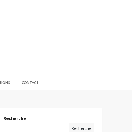
TIONS
CONTACT
Recherche
Recherche