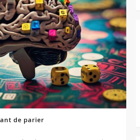
vant de parier