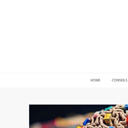
HOME
CONSEILS